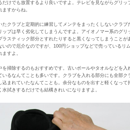
るだけでも放置するより良いですよ。テレビを見ながらグリッ
れますからね。
いたクラブと定期的に練習してメンテをまったくしないクラブ
リップは早く劣化してしまうんですよ。アイオノマー系のグリ
プラスティック部分とすれたりすると黒くなってしまうことが
ないので厄介なのですが、100円ショップなどで売っているリ
れますよ。
中を掃除するのもおすすめです。古いボールやタオルなどを入
ているなんてことも多いです。クラブを入れる部分にも全部ク
し込まれていたなんてことも。余分なものを出すと軽くなって
く水拭きするだけでも結構きれいになりますよ。