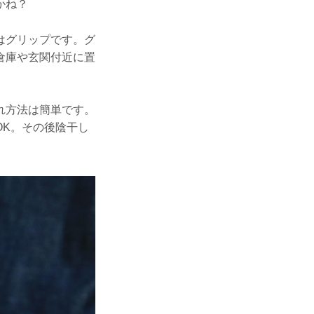
かね？
はグリップです。グ
倉庫や玄関付近に置
れ方法は簡単です。
OK。その後陰干し