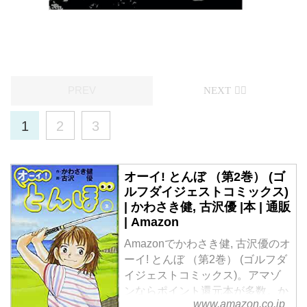
1
2
3
オーイ! とんぼ （第2巻） (ゴ
ルフダイジェストコミックス)
| かわさき健, 古沢優 |本 | 通販
| Amazon
Amazonでかわさき健, 古沢優のオ
ーイ! とんぼ （第2巻） (ゴルフダ
イジェストコミックス)。アマゾ
ンならポイント還元本が多数。か
www.amazon.co.jp
わさき健, 古沢優作品ほか、お急