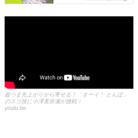
ぎ便対象商品は当日お届けも可
能。またオーイ! とんぼ （第2
巻） (ゴルフダイジェストコミッ
クス)もアマゾン配送商品なら通
常配送無料。
超つま先上がりから寄せる！「オーイ！ とんぼ」
のスゴ技に小澤美奈瀬が挑戦！
youtu.be