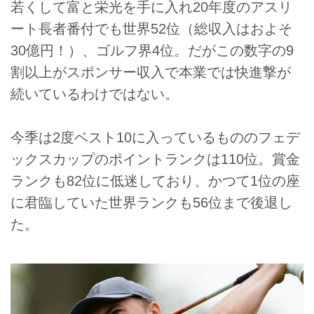
若くして富と栄光を手に入れ20年度のアスリ
ート長者番付でも世界52位（総収入はおよそ
30億円！）、ゴルフ界4位。だがこの数字の9
割以上がスポンサー収入で本業では快進撃が
続いているわけではない。
今季は2度ベスト10に入っているもののフェデ
ックスカップのポイントランクは110位。賞金
ランクも82位に低迷しており、かつて1位の座
に君臨していた世界ランクも56位まで後退し
た。