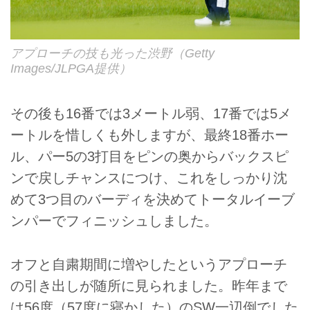
アプローチの技も光った渋野（Getty
Images/JLPGA提供）
その後も16番では3メートル弱、17番では5メ
ートルを惜しくも外しますが、最終18番ホー
ル、パー5の3打目をピンの奥からバックスピ
ンで戻しチャンスにつけ、これをしっかり沈
めて3つ目のバーディを決めてトータルイーブ
ンパーでフィニッシュしました。
オフと自粛期間に増やしたというアプローチ
の引き出しが随所に見られました。昨年まで
は56度（57度に寝かした）のSW一辺倒でした