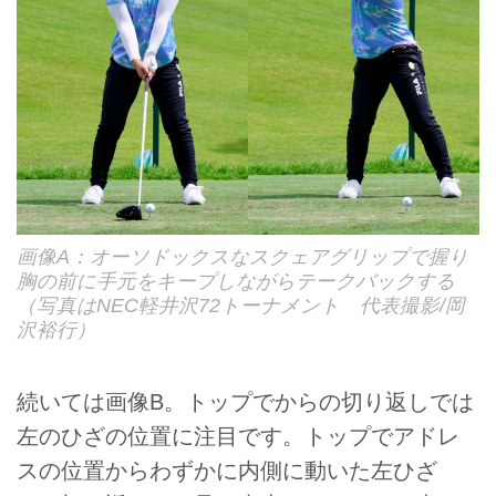
画像A：オーソドックスなスクェアグリップで握り
胸の前に手元をキープしながらテークバックする
（写真はNEC軽井沢72トーナメント 代表撮影/岡
沢裕行）
続いては画像B。トップでからの切り返しでは
左のひざの位置に注目です。トップでアドレ
スの位置からわずかに内側に動いた左ひざ