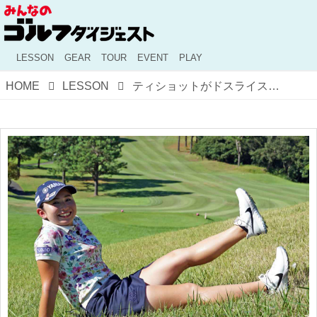
LESSON
GEAR
TOUR
EVENT
PLAY
HOME
LESSON
ティショットがドスライス！ 2打目のきつ〜い「つま先上がり」どう打つのが正解？ 美女プロ・江澤亜弥に教えてもらった