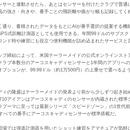
ンサーと連動させたら、あとはセンサーを付けたクラブで普通
風の強さ・向きや、番手ごとの飛距離や曲がり幅も記録してく
く通り、蓄積されたデータをもとにAIが番手選択の提案する機
GPS式距離計測器としても使用できる。年間99ドルのサブス
ウンド時や練習にも役立つ便利機能が詰め込まれたサービスと
ップ締結によって、米国テーラーメイドの公式オンラインスト
クラブ本数分のアーコスキャディセンサーと1年間のアプリへ
プションが、99.99ドル（約1万500円）の上乗せで選べる
ディの隆盛はテーラーメイドの発表より前から少しずつ起き始
G710アイアンはアーコスキャディのセンサーが内蔵された標準
ラプーマに至っては最新シリーズ「スピードゾーン」の1世代前、
らすべての番手にアーコスキャディセンサーが標準搭載だ。
習場では弾道計測器を用いたショット練習をアマチュアが気軽