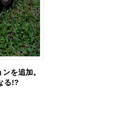
ョンを追加。
る!?