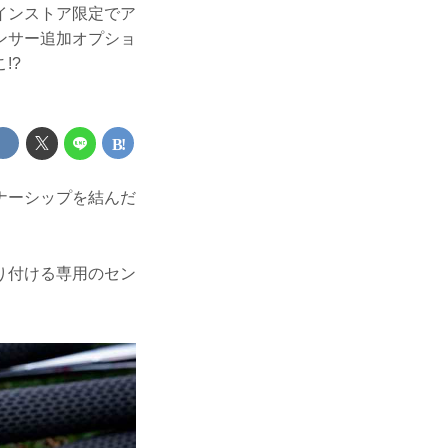
インストア限定でア
ンサー追加オプショ
!?
ナーシップを結んだ
り付ける専用のセン