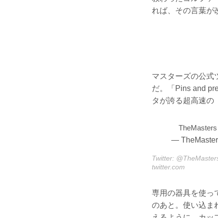
れば、その言葉が
マスターズの公式ツ
だ。「Pins an
タが誇る超高速の
TheMasters
— TheMaster
Twitter: @TheMaster
twitter.com
専用の器具を使っ
のあと。使い込ま
えるように、カッ