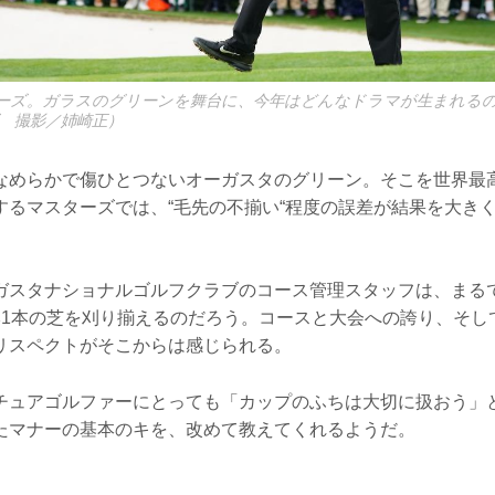
ーズ。ガラスのグリーンを舞台に、今年はどんなドラマが生まれる
ズ 撮影／姉崎正）
なめらかで傷ひとつないオーガスタのグリーン。そこを世界最
するマスターズでは、“毛先の不揃い“程度の誤差が結果を大き
。
ガスタナショナルゴルフクラブのコース管理スタッフは、まる
本1本の芝を刈り揃えるのだろう。コースと大会への誇り、そし
リスペクトがそこからは感じられる。
チュアゴルファーにとっても「カップのふちは大切に扱おう」
たマナーの基本のキを、改めて教えてくれるようだ。