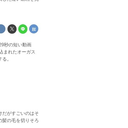
29秒の短い動画
刈り込まれたオーガス
する。
けだがすごいのはそ
の髪の毛を切りそろ
。