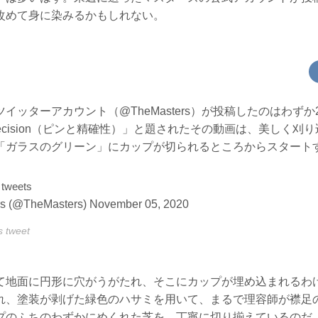
改めて身に染みるかもしれない。
イッターアカウント（@TheMasters）が投稿したのはわずか
d precision（ピンと精確性）」と題されたその動画は、美しく
「ガラスのグリーン」にカップが切られるところからスタート
 tweets
s (@TheMasters)
November 05, 2020
s tweet
て地面に円形に穴がうがたれ、そこにカップが埋め込まれるわ
れ、塗装が剥げた緑色のハサミを用いて、まるで理容師が襟足
プのふちのわずかにめくれた芝を、丁寧に切り揃えているのだ