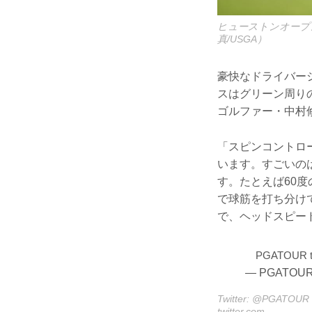
ヒューストンオープ
真/USGA）
豪快なドライバー
スはグリーン周り
ゴルファー・中村
「スピンコントロ
います。すごいの
す。たとえば60
で球筋を打ち分け
で、ヘッドスピー
PGATOUR t
— PGATOUR
Twitter: @PGATOUR 
twitter.com