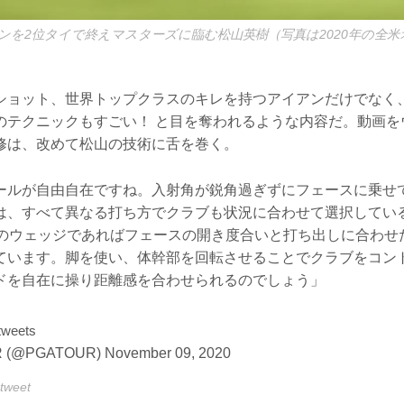
ンを2位タイで終えマスターズに臨む松山英樹（写真は2020年の全米
ショット、世界トップクラスのキレを持つアイアンだけでなく
のテクニックもすごい！ と目を奪われるような内容だ。動画を
修は、改めて松山の技術に舌を巻く。
ールが自由自在ですね。入射角が鋭角過ぎずにフェースに乗せ
は、すべて異なる打ち方でクラブも状況に合わせて選択してい
度のウェッジであればフェースの開き度合いと打ち出しに合わせ
ています。脚を使い、体幹部を回転させることでクラブをコン
ドを自在に操り距離感を合わせられるのでしょう」
weets
 (@PGATOUR)
November 09, 2020
tweet