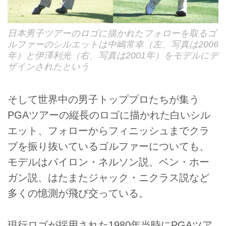
日本男子ツアーのロゴに描かれたフォローを取るゴ
ルファーのシルエットは中嶋常幸（左、写真は2006
年）と伊澤利光（右、写真は2001年）をモデルにデ
ザインされたという
そして世界中の男子トッププロたちが集う
PGAツアーの縦長のロゴに描かれた白いシル
エット、フォローからフィニッシュまでクラ
ブを振り抜いているゴルファーについても、
モデルはバイロン・ネルソン説、ベン・ホー
ガン説、はたまたジャック・ニクラス説など
多くの憶測が飛び交っている。
現行ロゴが採用された1980年当時にPGAツア