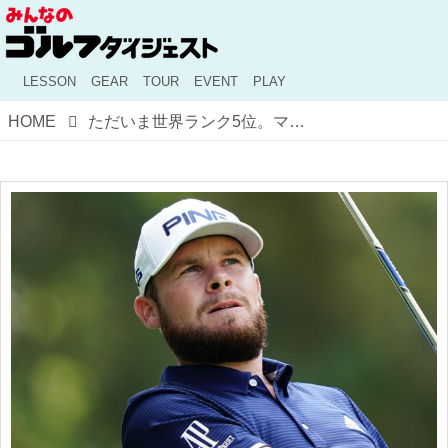
LESSON
GEAR
TOUR
EVENT
PLAY
HOME
ただいま世界ランク5位。マキロイ、デシャンボーより上位につける“ティレル・ハットン”ってナニモノ？