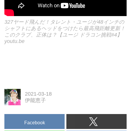
327ヤード飛んだ！タレント・ユージが48インチの
シャフトにあるヘッドをつけたら最高飛距離更新！
このクラブ、正体は？【ユージ ドラコン挑戦#4】
youtu.be
2021-03-18
伊能恵子
Facebook