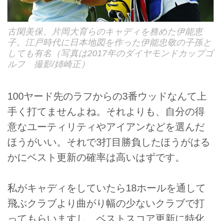
古閑美保、片岡大育らのキャディを務めた伊能恵
子。江戸時代に日本地図を作った伊能忠敬の子孫と
しても有名（写真は2017年のダイヤモンドカップゴ
ルフ 撮影/姉崎正）
100ヤード先のラフからの3番ウッドなんて上
手く打てませんよね。それよりも、自分の得
意なユーティリティやアイアンなどを選んだ
ほうがいい。それで3打目勝負したほうがはる
かにベスト更新の確率は高いはずです。
私がキャディをしていたら18ホールを通して
飛ぶクラブより曲がり幅の少ないクラブで打
ってもらいますし、ベストスコア更新に特化