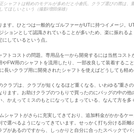
正シャフトは軽めのモデルが多めだと小倉氏。クラブ選びの際は、
してほしいという（撮影/増田保雄）
ります。ひとつは一般的なゴルファーがUTに持つイメージ。UT
ポジションとして認識されていることが多いため、楽に振れるよ
定にしているという点。
ャフトコストの問題。専用品を一から開発するには当然コスト
用やFW用のシャフトを流用したり、一部改良して装着するこ
Tに長いクラブ用に開発されたシャフトを使えばどうしても軽め
本のクラブは、クラブが短くなるほど重くなる、いわゆる”重さの
なります。お助けクラブのつもりで買ったのにバッグの中の他
い、かえってミスのもとになってしまっている、なんて方を多
タムシャフトがさらに充実してきており、追加料金がかかるケー
別で選べるようになってきています。せっかく打ち分ける距離
ラブがあるのですから、しっかりと自分に合ったスペックでバ