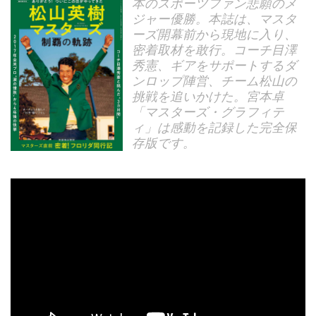
本のスポーツファン悲願のメ
ジャー優勝。本誌は、マスタ
ーズ開幕前から現地に入り、
密着取材を敢行。コーチ目澤
秀憲、ギアをサポートするダ
ンロップ陣営、チーム松山の
挑戦を追いかけた。宮本卓
「マスターズ・グラフィテ
ィ」は感動を記録した完全保
存版です。