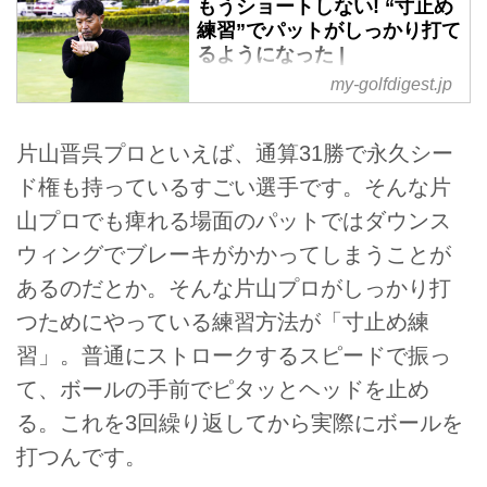
もうショートしない! “寸止め
練習”でパットがしっかり打て
るようになった |
my-golfdigest.jp
TEXT／Yumiko Shigetomi
PHOTO／Hiroyuki
OkazawaTHANKS／フェニック
片山晋呉プロといえば、通算31勝で永久シー
スシーガイアリゾート 日々技術
ド権も持っているすごい選手です。そんな片
向上のため研鑽を惜しまない片山
晋呉の連載「上達の玉手箱」。第
山プロでも痺れる場面のパットではダウンス
85回は、パットが…
ウィングでブレーキがかかってしまうことが
あるのだとか。そんな片山プロがしっかり打
つためにやっている練習方法が「寸止め練
習」。普通にストロークするスピードで振っ
て、ボールの手前でピタッとヘッドを止め
る。これを3回繰り返してから実際にボールを
打つんです。