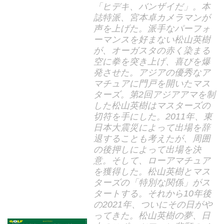
「ヒデキ、バンザイだ」。本
誌特派、宮本卓カメラマンが
声を上げた。派手なパーフォ
ーマンスを好まない松山英樹
が、オーガスタの赤く染まる
空に拳を突き上げ、喜びを爆
発させた。アジアの優秀なア
マチュアに門戸を開いたマス
ターズ。第2回アジアアマを制
した松山英樹はマスターズの
切符を手にした。2011年、東
日本大震災によって出場を辞
退することも考えたが、周囲
の後押しによって出場を決
意。そして、ローアマチュア
を獲得した。松山英樹とマス
ターズの「特別な関係」がス
タートする。それから10年後
の2021年、ついにその日がや
ってきた。松山英樹の夢、日