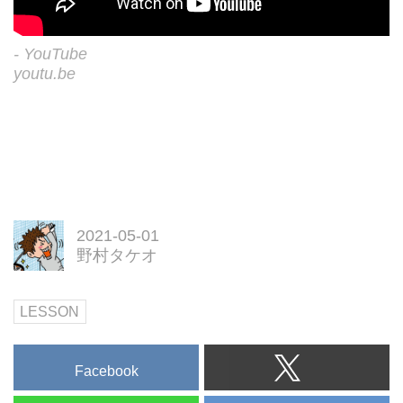
- YouTube
youtu.be
2021-05-01
野村タケオ
LESSON
Facebook