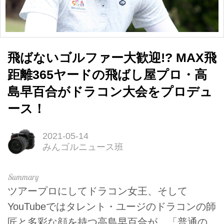
飛ばないゴルファー大歓迎!? MAX飛
距離365ヤードの飛ばし屋プロ・高
島早百合がドラコン大会をプロデュ
ース！
2021-05-14
みんゴルニュース班
ツアープロにしてドラコン女王、そして
YouTubeではタレント・ユージのドラコンの師
匠と多彩な顔を持つ高島早百合が、「普通の