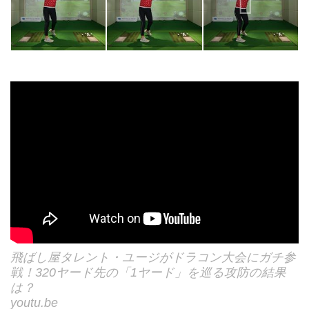
飛ばし屋タレント・ユージがドラコン大会にガチ参
戦！320ヤード先の「1ヤード」を巡る攻防の結果
は？
youtu.be