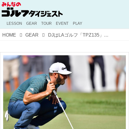
LESSON
GEAR
TOUR
EVENT
PLAY
HOME
GEAR
DJはLAゴルフ「TPZ135」。有村智恵、永峰咲希はフジクラ「MCパター」。パターのカーボンシャフトに“本格的”流行の兆し!?