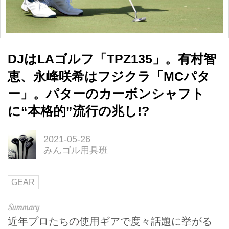
DJはLAゴルフ「TPZ135」。有村智
恵、永峰咲希はフジクラ「MCパタ
ー」。パターのカーボンシャフト
に“本格的”流行の兆し!?
2021-05-26
みんゴル用具班
GEAR
近年プロたちの使用ギアで度々話題に挙がる