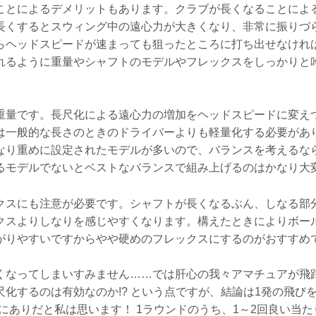
ことによるデメリットもあります。クラブが長くなることによ
長くするとスウィング中の遠心力が大きくなり、非常に振りづ
らヘッドスピードが速まっても狙ったところに打ち出せなけれ
れるように重量やシャフトのモデルやフレックスをしっかりと
重量です。長尺化による遠心力の増加をヘッドスピードに変え
は一般的な長さのときのドライバーよりも軽量化する必要があ
なり重めに設定されたモデルが多いので、バランスを考えるな
るモデルでないとベストなバランスで組み上げるのはかなり大
クスにも注意が必要です。シャフトが長くなるぶん、しなる部
クスよりしなりを感じやすくなります。構えたときによりボー
がりやすいですからやや硬めのフレックスにするのがおすすめ
くなってしまいすみません……では肝心の我々アマチュアが飛
化するのは有効なのか!? という点ですが、結論は1発の飛びを
にありだと私は思います！ 1ラウンドのうち、1～2回良い当た