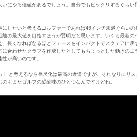
大いにやる価値があるでしょう。自分でもビックリするぐらい
事にしたいと考えるゴルファーであれば46インチ未満ぐらいの
距離の最大値を目指すほうが賢明だと思います。いくら最新の
え、長くなればなるほどフェースをインパクトでスクェアに戻
方に合わせたクラブを作成したとしてもちょっとした動きのエ
能性が高いのです。
っ！ と考えるなら長尺化は最高の近道ですが、それなりにリス
むのもまたゴルフの醍醐味のひとつなんですけどね。