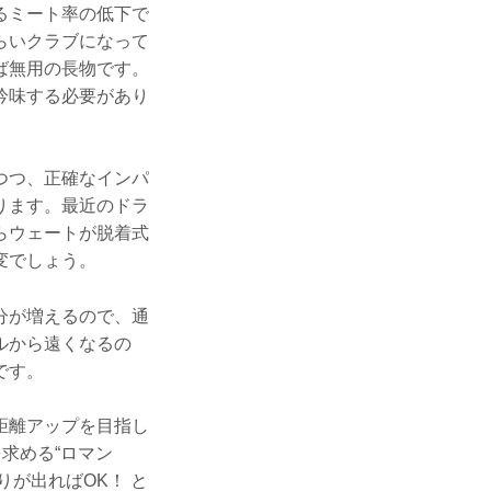
るミート率の低下で
らいクラブになって
ば無用の長物です。
吟味する必要があり
つつ、正確なインパ
ります。最近のドラ
らウェートが脱着式
変でしょう。
分が増えるので、通
ルから遠くなるの
です。
距離アップを目指し
求める“ロマン
りが出ればOK！ と