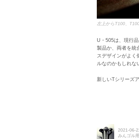
左上からT100、T
U・505は、現行
製品か、両者を統合
スデザインがよく
ルなのかもしれな
新しいTシリーズ
2021-06-2
みんゴル