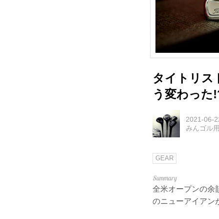
タイトリス
う変わった!
2021-06-2
みんゴル
GEAR
全米オープンの余
のニューアイアンが