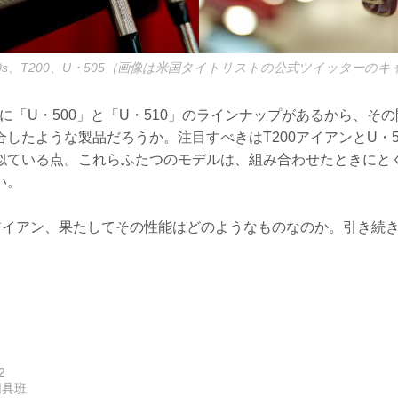
100s、T200、U・505（画像は米国タイトリストの公式ツイッターの
品に「U・500」と「U・510」のラインナップがあるから、そ
したような製品だろうか。注目すべきはT200アイアンとU・5
似ている点。これらふたつのモデルは、組み合わせたときにと
い。
アイアン、果たしてその性能はどのようなものなのか。引き続
2
用具班