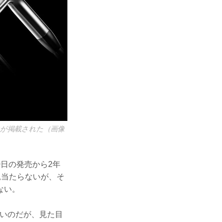
が掲載された（画像
0日の発売から2年
見当たらないが、そ
ない。
ないのだが、見た目