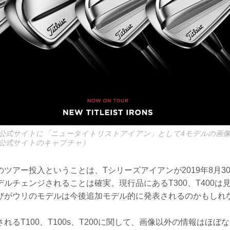
公式サイトに「ニュータイトリストアイアン」として4モデルの画像
公式サイトのキャプチャ）
ツアー投入ということは、Tシリーズアイアンが2019年8月3
ルチェンジされることは確実。現行品にあるT300、T400は
びがウリのモデルは今後追加モデル的に発表されるのかもしれ
れるT100、T100s、T200に関して、画像以外の情報はほぼ