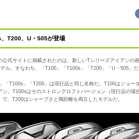
0s、T200、U・505が登場
の公式サイトに掲載されたのは、新しいTシリーズアイアンの
ル。すなわち、「T100」「T100s」「T200」「U・505」
0」「T100s」「T200」は現行品と同じ名称だ。T100はジョ
ン。T100sはそのストロングロフトバージョン（現行品の場合、
1度）で、T200はシャープさと飛距離を両立したモデルだ。