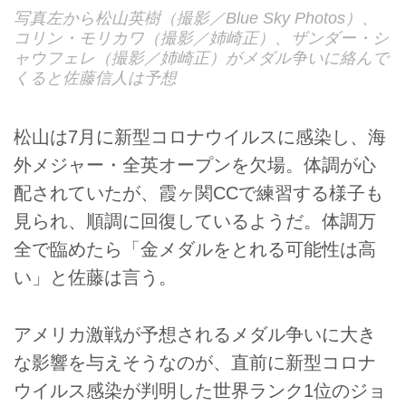
写真左から松山英樹（撮影／Blue Sky Photos）、
コリン・モリカワ（撮影／姉崎正）、ザンダー・シ
ャウフェレ（撮影／姉崎正）がメダル争いに絡んで
くると佐藤信人は予想
松山は7月に新型コロナウイルスに感染し、海
外メジャー・全英オープンを欠場。体調が心
配されていたが、霞ヶ関CCで練習する様子も
見られ、順調に回復しているようだ。体調万
全で臨めたら「金メダルをとれる可能性は高
い」と佐藤は言う。
アメリカ激戦が予想されるメダル争いに大き
な影響を与えそうなのが、直前に新型コロナ
ウイルス感染が判明した世界ランク1位のジョ