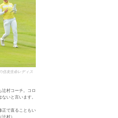
年の住友生命レディス
も辻村コーチ。コロ
はないと言います。
修正で直ることもい
（辻村）