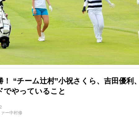
勝！ “チーム辻村”小祝さくら、吉田優利
ドでやっていること
2
ファー中村修