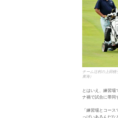
チーム辻村の上田桃
東海）
とはいえ、練習場
ナ禍で試合に帯同
「練習場とコース
っぱいあるんだな