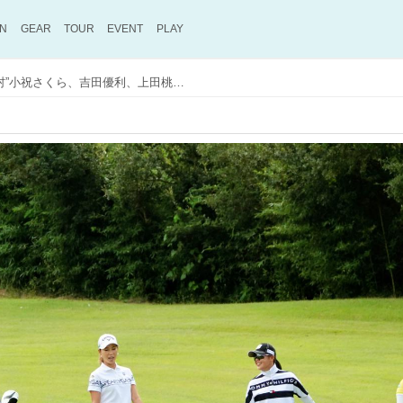
ON
GEAR
TOUR
EVENT
PLAY
3人で今季8勝！ “チーム辻村”小祝さくら、吉田優利、上田桃子が練習ラウンドでやっていること