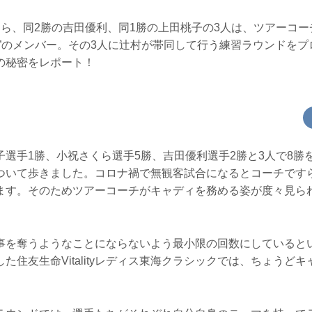
くら、同2勝の吉田優利、同1勝の上田桃子の3人は、ツアーコ
村”のメンバー。その3人に辻村が帯同して行う練習ラウンドを
の秘密をレポート！
子選手1勝、小祝さくら選手5勝、吉田優利選手2勝と3人で8勝
ついて歩きました。コロナ禍で無観客試合になるとコーチです
ます。そのためツアーコーチがキャディを務める姿が度々見ら
事を奪うようなことにならないよう最小限の回数にしていると
た住友生命Vitalityレディス東海クラシックでは、ちょうど