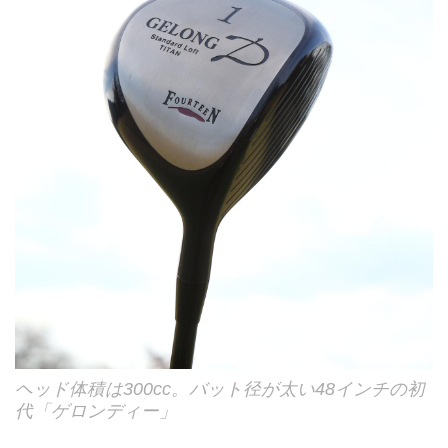
ヘッド体積は300cc。バット径が太い48インチの初
代「ゲロンディー」