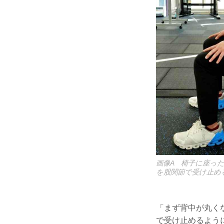
画像A 椅子に座っ
を股関節で受け止め
「まず背中が丸く
で受け止めるよう