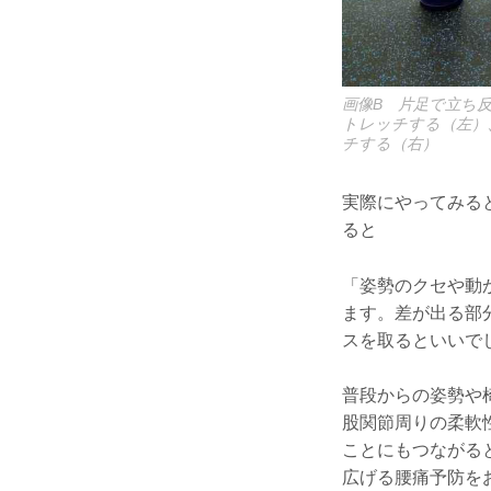
画像B 片足で立ち
トレッチする（左）
チする（右）
実際にやってみる
ると
「姿勢のクセや動
ます。差が出る部
スを取るといいで
普段からの姿勢や
股関節周りの柔軟
ことにもつながる
広げる腰痛予防を