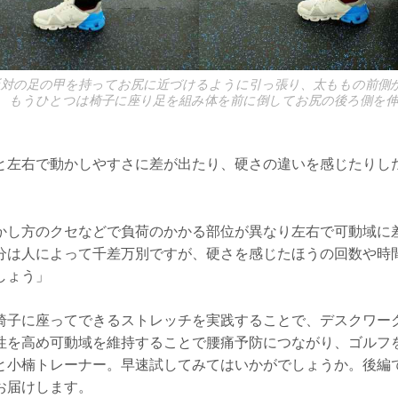
反対の足の甲を持ってお尻に近づけるように引っ張り、太ももの前側
、もうひとつは椅子に座り足を組み体を前に倒してお尻の後ろ側を
と左右で動かしやすさに差が出たり、硬さの違いを感じたりし
かし方のクセなどで負荷のかかる部位が異なり左右で可動域に
分は人によって千差万別ですが、硬さを感じたほうの回数や時
しょう」
椅子に座ってできるストレッチを実践することで、デスクワー
性を高め可動域を維持することで腰痛予防につながり、ゴルフ
と小楠トレーナー。早速試してみてはいかがでしょうか。後編
お届けします。