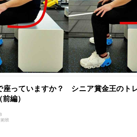
で座っていますか？ シニア賞金王のト
（前編）
8
技術班