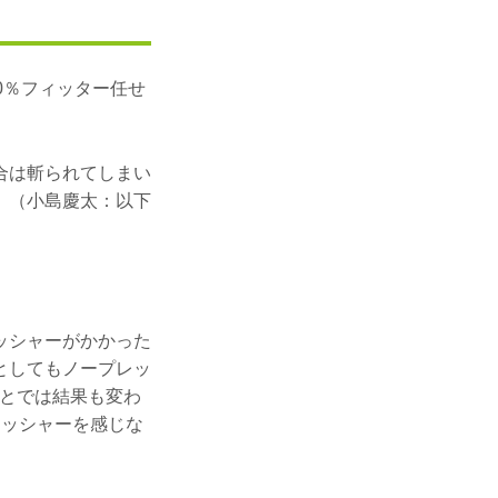
0％フィッター任せ
合は斬られてしまい
」（小島慶太：以下
ッシャーがかかった
としてもノープレッ
のとでは結果も変わ
レッシャーを感じな