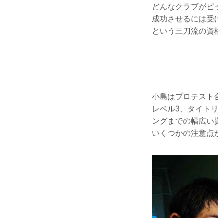
どんなクラブがピ
成功させるには受
という三刀流の資
小島はプロテスト
レベル3、タイト
ングまでの幅広い
いくつかの注意点