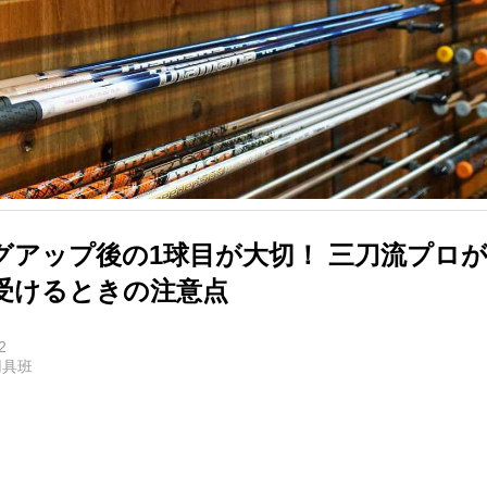
グアップ後の1球目が大切！ 三刀流プロ
受けるときの注意点
2
用具班