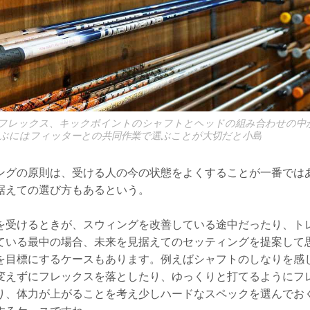
フレックス、キックポイントのシャフトとヘッドの組み合わせの中
ぶにはフィッターとの共同作業で選ぶことが大切だと小島
ングの原則は、受ける人の今の状態をよくすることが一番では
据えての選び方もあるという。
を受けるときが、スウィングを改善している途中だったり、ト
ている最中の場合、未来を見据えてのセッティングを提案して
を目標にするケースもあります。例えばシャフトのしなりを感
変えずにフレックスを落としたり、ゆっくりと打てるようにフ
り、体力が上がることを考え少しハードなスペックを選んでお