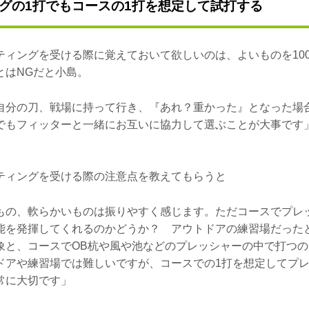
グの1打でもコースの1打を想定して試打する
ティングを受ける際に覚えておいて欲しいのは、よいものを10
とはNGだと小島。
自分の刀、戦場に持って行き、『あれ？重かった』となった場
でもフィッターと一緒にお互いに協力して選ぶことが大事です
ティングを受ける際の注意点を教えてもらうと
もの、軟らかいものは振りやすく感じます。ただコースでプレ
能を発揮してくれるのかどうか？ アウトドアの練習場だった
象と、コースでOB杭や風や池などのプレッシャーの中で打つ
ドアや練習場では難しいですが、コースでの1打を想定してプ
常に大切です」