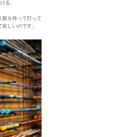
続ける。
入観を持って打って
て欲しいのです」