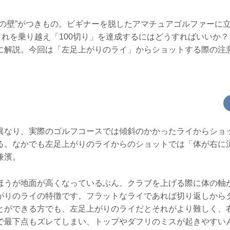
アの壁”がつきもの。ビギナーを脱したアマチュアゴルファーに
これを乗り越え「100切り」を達成するにはどうすればいいか？
に解説。今回は「左足上がりのライ」からショットする際の注
異なり、実際のゴルフコースでは傾斜のかかったライからショ
る。なかでも左足上がりのライからのショットでは「体が右に
兼濱。
ほうが地面が高くなっているぶん、クラブを上げる際に体の軸
がりのライの特徴です。フラットなライであれば切り返しから
とができる方でも、左足上がりのライだとそれがより難しく、
で最下点もズレてしまい、トップやダフリのミスが起きやすい