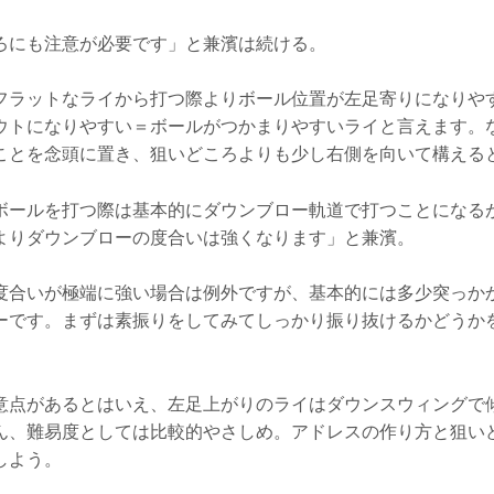
ろにも注意が必要です」と兼濱は続ける。
フラットなライから打つ際よりボール位置が左足寄りになりや
ウトになりやすい＝ボールがつかまりやすいライと言えます。
ことを念頭に置き、狙いどころよりも少し右側を向いて構える
ボールを打つ際は基本的にダウンブロー軌道で打つことになる
よりダウンブローの度合いは強くなります」と兼濱。
度合いが極端に強い場合は例外ですが、基本的には多少突っか
ーです。まずは素振りをしてみてしっかり振り抜けるかどうか
意点があるとはいえ、左足上がりのライはダウンスウィングで
ん、難易度としては比較的やさしめ。アドレスの作り方と狙い
しよう。