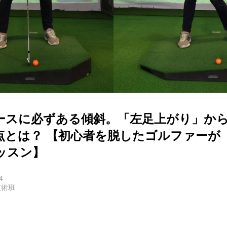
ースに必ずある傾斜。「左足上がり」か
点とは？ 【初心者を脱したゴルファーが『
ッスン】
4
技術班