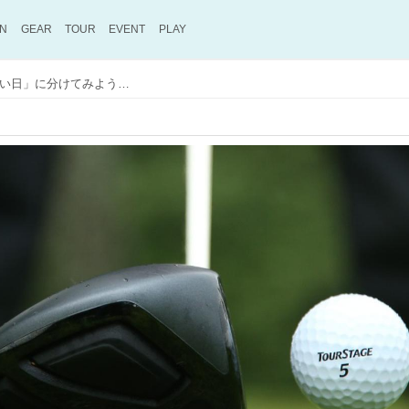
ON
GEAR
TOUR
EVENT
PLAY
数字に「こだわる日」と「こだわらない日」に分けてみよう！プロキャディが語る、上達の近道につながる考え方