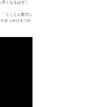
も早くなるはず！
、「とことん数字に
りのきっかけをつか