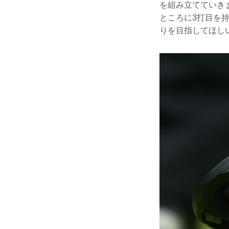
を組み立てていき
ところに3打目を
りを目指してほし