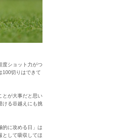
程度ショット力がつ
100切りはできて
ことが大事だと思い
避ける谷越えにも挑
極的に攻める日」は
報として吸収してほ