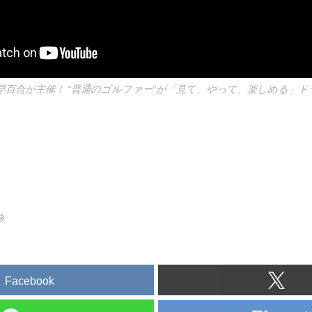
早百合が主催！ “普通のゴルファー”が「見て、やって、楽しめる」ド
9
Facebook