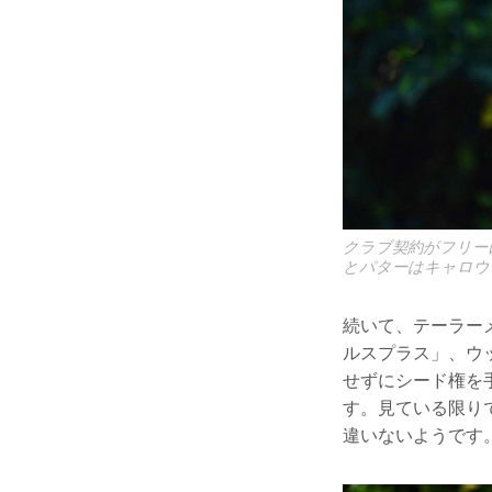
クラブ契約がフリー
とパターはキャロウ
続いて、テーラー
ルスプラス」、ウ
せずにシード権を
す。見ている限り
違いないようです