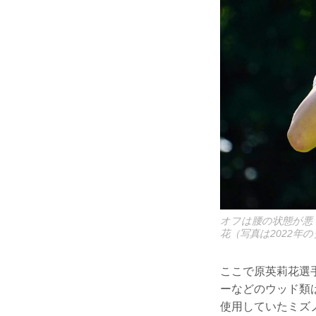
オフは腰の状態が悪
花（写真は2022年
ここで原英莉花選
ーなどのウッド類
使用していたミズ