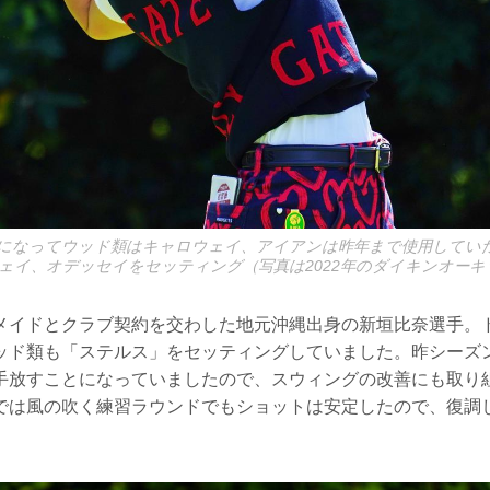
になってウッド類はキャロウェイ、アイアンは昨年まで使用してい
ェイ、オデッセイをセッティング（写真は2022年のダイキンオー
メイドとクラブ契約を交わした地元沖縄出身の新垣比奈選手。
ッド類も「ステルス」をセッティングしていました。昨シーズ
手放すことになっていましたので、スウィングの改善にも取り
では風の吹く練習ラウンドでもショットは安定したので、復調
。