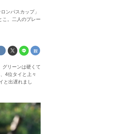
サロンパスカップ」
とこ。二人のプレー
。グリーンは硬くて
、4位タイと上々
タイと出遅れまし