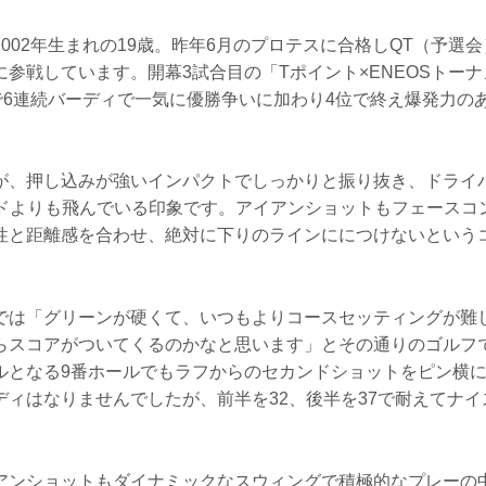
002年生まれの19歳。昨年6月のプロテスに合格しQT（予選会
参戦しています。開幕3試合目の「Tポイント×ENEOSトー
まで6連続バーディで一気に優勝争いに加わり4位で終え爆発力の
が、押し込みが強いインパクトでしっかりと振り抜き、ドライ
ヤードよりも飛んでいる印象です。アイアンショットもフェース
性と距離感を合わせ、絶対に下りのラインににつけないという
。
では「グリーンが硬くて、いつもよりコースセッティングが難
らスコアがついてくるのかなと思います」とその通りのゴルフ
ルとなる9番ホールでもラフからのセカンドショットをピン横
ディはなりませんでしたが、前半を32、後半を37で耐えてナ
アンショットもダイナミックなスウィングで積極的なプレーの