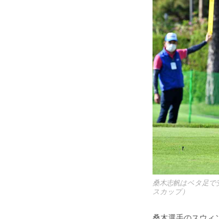
桑木志帆はベタ足で
スカップ）
桑木選手のスウィ