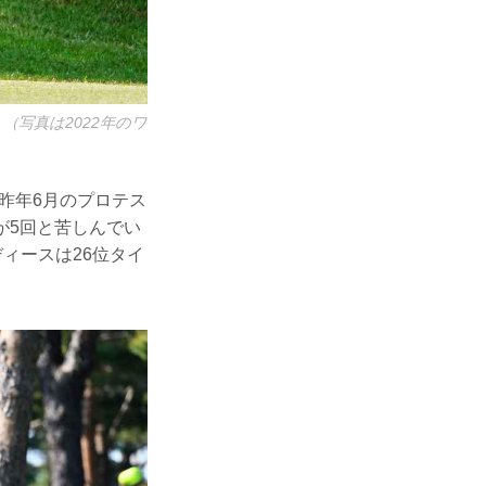
写真は2022年のワ
く昨年6月のプロテス
が5回と苦しんでい
ィースは26位タイ