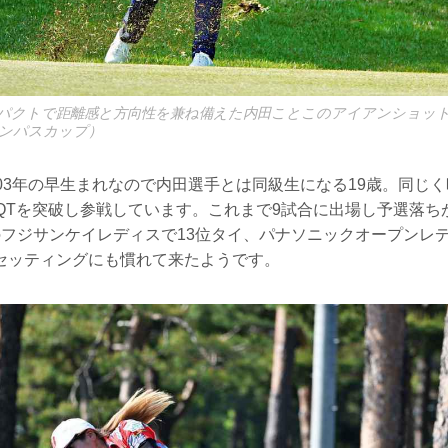
パクトで距離感と方向性を兼ね備えた内田ことこのアイアンショット（
ンパスカップ）
03年の早生まれなので内田選手とは同級生になる19歳。同じ
でQTを突破し参戦しています。これまで9試合に出場し予選落ち
のフジサンケイレディスで13位タイ、パナソニックオープンレデ
セッティングにも慣れて来たようです。