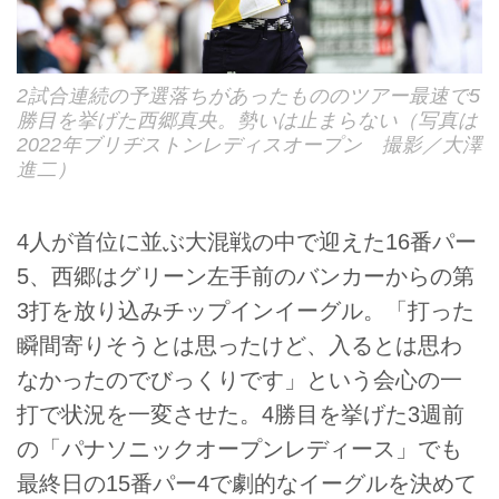
2試合連続の予選落ちがあったもののツアー最速で5
勝目を挙げた西郷真央。勢いは止まらない（写真は
2022年ブリヂストンレディスオープン 撮影／大澤
進二）
4人が首位に並ぶ大混戦の中で迎えた16番パー
5、西郷はグリーン左手前のバンカーからの第
3打を放り込みチップインイーグル。「打った
瞬間寄りそうとは思ったけど、入るとは思わ
なかったのでびっくりです」という会心の一
打で状況を一変させた。4勝目を挙げた3週前
の「パナソニックオープンレディース」でも
最終日の15番パー4で劇的なイーグルを決めて