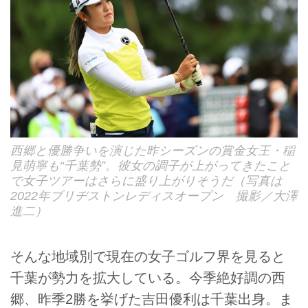
西郷と優勝争いを演じた昨シーズンの賞金女王・稲
見萌寧も“千葉勢”。彼女の調子が上がってきたこと
で女子ツアーはさらに盛り上がりそうだ（写真は
2022年ブリヂストンレディスオープン 撮影／大澤
進二）
そんな地域別で現在の女子ゴルフ界を見ると
千葉が勢力を拡大している。今季絶好調の西
郷、昨季2勝を挙げた吉田優利は千葉出身。ま