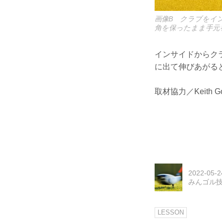
画像B クラブをイ
角を保ったまま手元
インサイドからク
に出て伸びあがる
取材協力／Keith Go
2022-05-2
みんゴル
LESSON