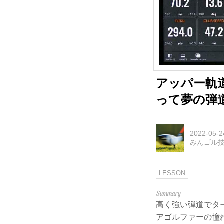
アッパー軌
って夢の弾
2022-05-2
みんゴル
LESSON
高く強い弾道でタ
アゴルファーの憧