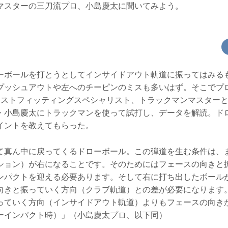
マスターの三刀流プロ、小島慶太に聞いてみよう。
ーボールを打とうとしてインサイドアウト軌道に振ってはみる
プッシュアウトや左へのチーピンのミスも多いはず。そこでプロ
リストフィッティングスペシャリスト、トラックマンマスターと
・小島慶太にトラックマンを使って試打し、データを解読。ド
イントを教えてもらった。
て真ん中に戻ってくるドローボール。この弾道を生む条件は、
ション）が右になることです。そのためにはフェースの向きと
ンパクトを迎える必要あります。そして右に打ち出したボール
向きと振っていく方向（クラブ軌道）との差が必要になります
っていく方向（インサイドアウト軌道）よりもフェースの向き
ーインパクト時）」（小島慶太プロ、以下同）