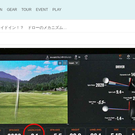
ON
GEAR
TOUR
EVENT
PLAY
アッパー軌道はアウトサイドイン！？ ドローのメカニズムを知って夢の弾道を手に入れる【ドライバー編】