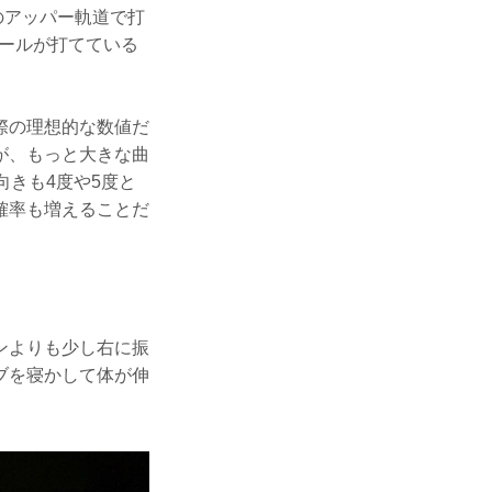
のアッパー軌道で打
ボールが打てている
際の理想的な数値だ
が、もっと大きな曲
向きも4度や5度と
確率も増えることだ
ンよりも少し右に振
ブを寝かして体が伸