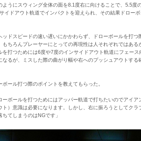
ようにスウィング全体の面を8.1度右に向けることで、5.5度
インサイドアウト軌道でインパクトを迎えられ、その結果ドロー
ヘッドスピードの速い遅いにかかわらず、ドローボールを打つ
。もちろんプレーヤーにとっての再現性は人それぞれではある
ルを打つためには6度や7度のインサイドアウト軌道にフェース
になるが、ミスした際の曲がり幅や右へのプッシュアウトする
ーボール打つ際のポイントを教えてもらった。
ローボールを打つためにはアッパー軌道で打ちたいのでアイア
ウト）意識は必要になります。しかし、右に振ろうとしてクラ
落ちてしまうのはNGです」