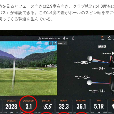
を見るとフェース向きは2.9度右向き、クラブ軌道は4.3度右に
パス）が確認できる。この1.4度の差がボールのスピン軸を左
戻ってくる弾道を生んでいる。