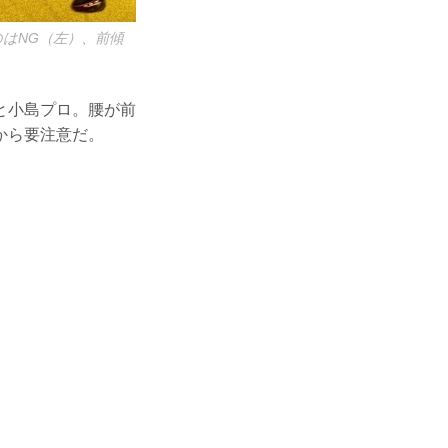
はNG（左）、前傾
と小島プロ。腰が前
から要注意だ。