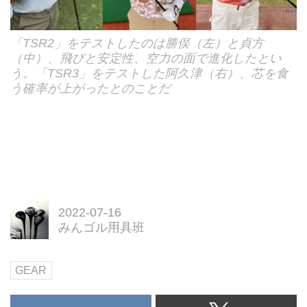
「TSR2」をテストしたのは勝俣（左）と貞方
（中）、飛びと安定性、空力の面で進化したとい
う。「TSR3」をテストした阿久津（右）、芯を食
う確率が上がったとのことだ
2022-07-16
みんゴル用具班
GEAR