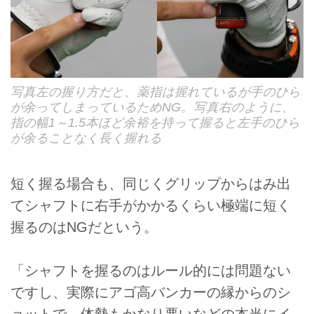
写真左の握り方だと、薬指は握れているが手のひら
が余ってしまっているためNG。写真右のように、
指の幅1～1.5本ほど余裕を持って握ると左手のひら
が余ることなく長く握れる
短く握る場合も、同じくグリップからはみ出
てシャフトに右手がかかるくらい極端に短く
握るのはNGだという。
「シャフトを握るのはルール的には問題ない
ですし、実際にアゴ高バンカーの縁からのシ