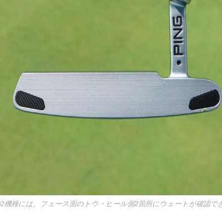
Cの2機種には、フェース面のトウ・ヒール側2箇所にウェートが確認