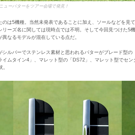
ニューパターをツアー会場で発見！
たのは5機種。当然未発表であることに加え、ソールなどを見
シリーズ名に関しては現時点では不明。そして今回見つけた5
が異なるモデルが混在している点だ。
がシルバーでステンレス素材と思われるパターがブレード型の
ライムタイン4」、マレット型の「DS72」、マレット型でセン
形状。