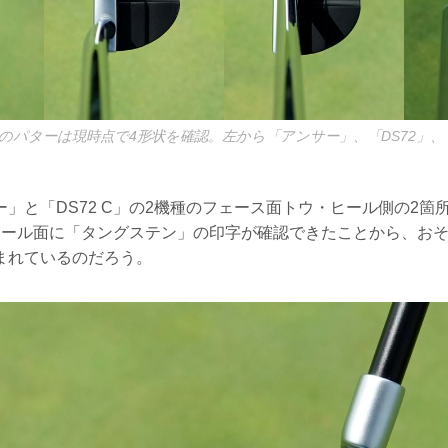
パターは現時点で4形状を確認。左から「アンサー」、「DS72」、「D
」と「DS72 C」の2機種のフェース面トウ・ヒール側の2箇
ソール面に「タングステン」の印字が確認できたことから、お
まれているのだろう。