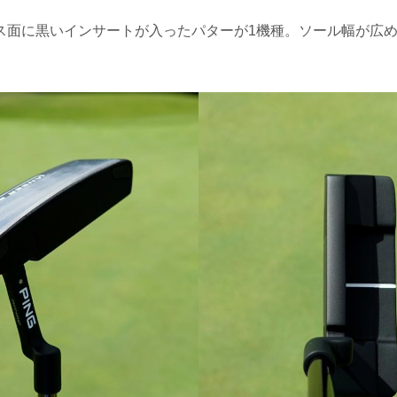
ス面に黒いインサートが入ったパターが1機種。ソール幅が広め