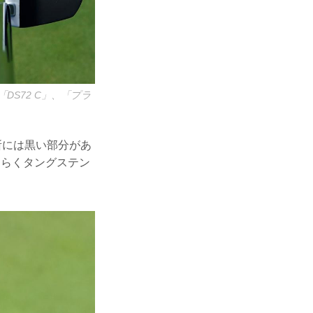
S72 C」、「プラ
所には黒い部分があ
そらくタングステン