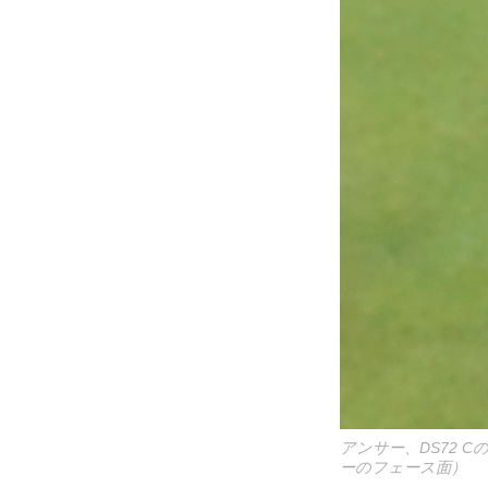
アンサー、DS72 
ーのフェース面）