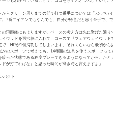
ァーでもわかっていることで、ココをちゃんとつぶしていくこ
トからグリーン周りまでの間で打つ番手については「ぶっちゃ
す。7番アイアンでもなんでも、自分が得意だと思う番手で、
との飛距離にもよりますが、ベースの考え方は先に挙げた通り
ェイウッドを選択肢に入れて、コースで『フェアウェイウッド
点で、HPが1個消耗してしまいます。それくらいなら最初から
ほかのスポーツで考えても、14種類の道具を使うスポーツって
を絞った状態である程度プレーできるようになってから、たと
ッドが打てればな』と思った瞬間が磨き時と言えますよ」
ンパクト