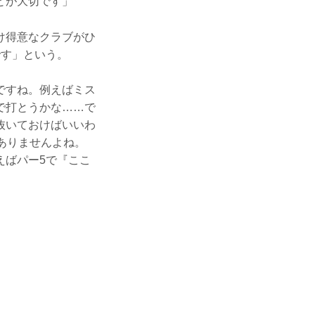
とが大切です」
け得意なクラブがひ
です」という。
ですね。例えばミス
で打とうかな……で
抜いておけばいいわ
ありませんよね。
えばパー5で『ここ