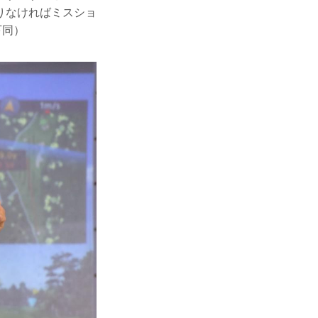
りなければミスショ
下同）