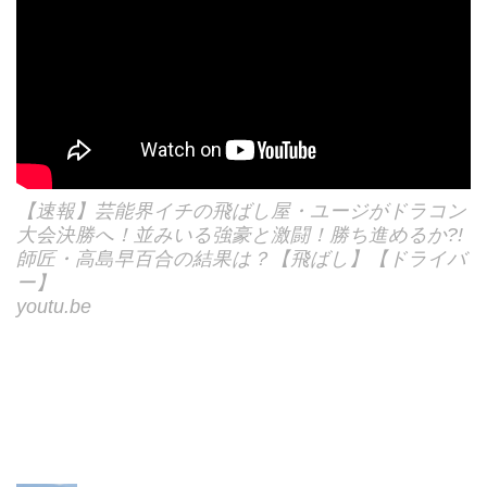
【速報】芸能界イチの飛ばし屋・ユージがドラコン
大会決勝へ！並みいる強豪と激闘！勝ち進めるか?!
師匠・高島早百合の結果は？【飛ばし】【ドライバ
ー】
youtu.be