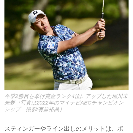
今季2勝目を挙げ賞金ランク4位にアップした堀川未
来夢（写真は2022年のマイナビABCチャンピオン
シップ 撮影/有原裕晶）
スティンガーやライン出しのメリットは、ボ