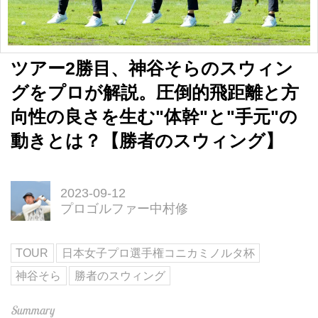
ツアー2勝目、神谷そらのスウィン
グをプロが解説。圧倒的飛距離と方
向性の良さを生む"体幹"と"手元"の
動きとは？【勝者のスウィング】
2023-09-12
プロゴルファー中村修
TOUR
日本女子プロ選手権コニカミノルタ杯
神谷そら
勝者のスウィング