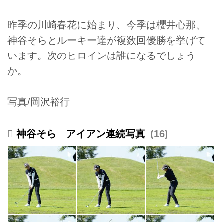
昨季の川崎春花に始まり、今季は櫻井心那、
神谷そらとルーキー達が複数回優勝を挙げて
います。次のヒロインは誰になるでしょう
か。
写真/岡沢裕行
神谷そら アイアン連続写真
16