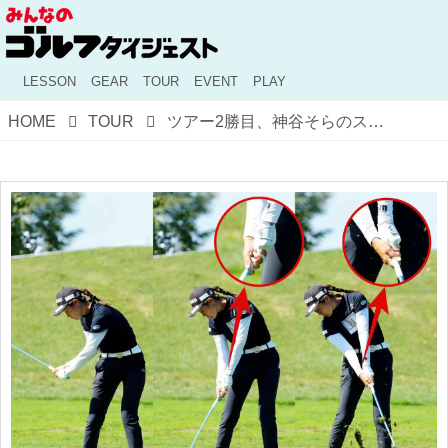
LESSON
GEAR
TOUR
EVENT
PLAY
HOME
TOUR
ツアー2勝目、神谷そらのスウィングをプロが解説。圧倒的飛距離と方向性の良さを生む"体幹"と"手元"の動きとは？【勝者のスウィング】