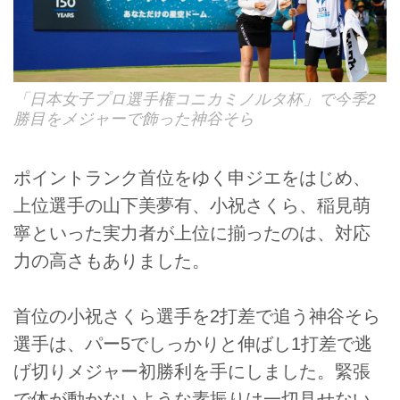
「日本女子プロ選手権コニカミノルタ杯」で今季2
勝目をメジャーで飾った神谷そら
ポイントランク首位をゆく申ジエをはじめ、
上位選手の山下美夢有、小祝さくら、稲見萌
寧といった実力者が上位に揃ったのは、対応
力の高さもありました。
首位の小祝さくら選手を2打差で追う神谷そら
選手は、パー5でしっかりと伸ばし1打差で逃
げ切りメジャー初勝利を手にしました。緊張
で体が動かないような素振りは一切見せない