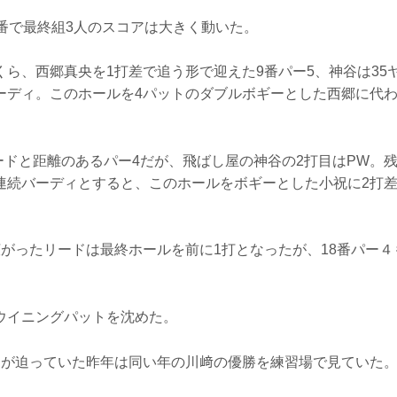
0番で最終組3人のスコアは大きく動いた。
ら、西郷真央を1打差で追う形で迎えた9番パー5、神谷は35
ーディ。このホールを4パットのダブルボギーとした西郷に代
ヤードと距離のあるパー4だが、飛ばし屋の神谷の2打目はPW。残
連続バーディとすると、このホールをボギーとした小祝に2打
広がったリードは最終ホールを前に1打となったが、18番パー
ウイニングパットを沈めた。
トが迫っていた昨年は同い年の川﨑の優勝を練習場で見ていた