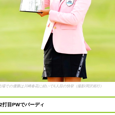
出場での優勝は川﨑春花に続いて6人目の快挙（撮影/岡沢裕行）
を2打目PWでバーディ