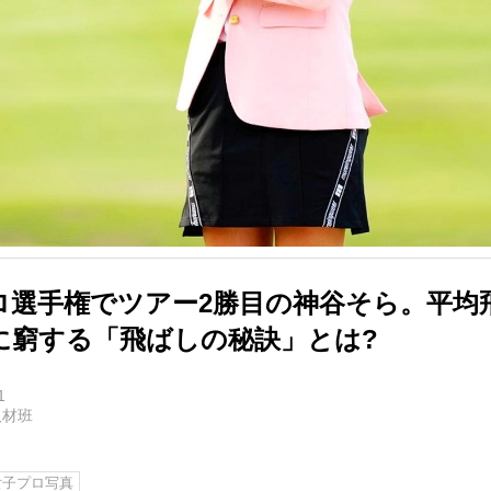
ロ選手権でツアー2勝目の神谷そら。平均
に窮する「飛ばしの秘訣」とは?
1
取材班
女子プロ写真