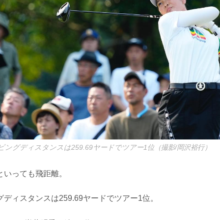
ングディスタンスは259.69ヤードでツアー1位（撮影/岡沢裕行）
といっても飛距離。
ディスタンスは259.69ヤードでツアー1位。