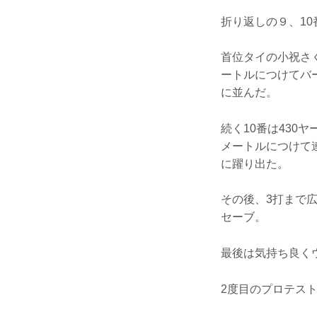
折り返しの９、1
首位タイの小祝さく
ートルにつけてバ
に並んだ。
続く10番は430
メートルにつけて
に躍り出た。
その後、3打まで
セーブ。
最後は気持ち良く
2度目のプロテス