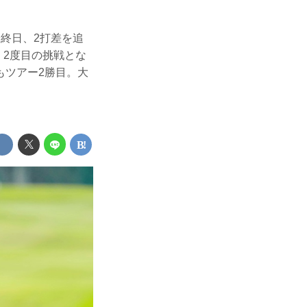
終日、2打差を追
。2度目の挑戦とな
もツアー2勝目。大