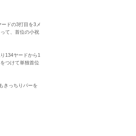
ヤードの3打目を3メ
わって、首位の小祝
り134ヤードから1
差をつけて単独首位
４もきっちりパーを
。