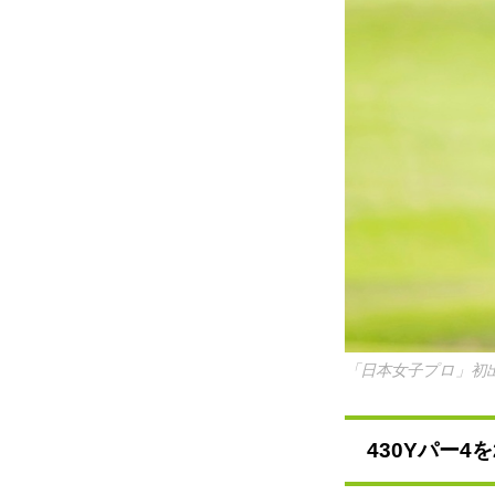
「日本女子プロ」初
430Yパー4