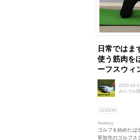
日常ではま
使う筋肉を
ーフスウィ
2023-12-2
みんゴル
LESSON
ゴルフを始めたば
草加市のゴルフスク