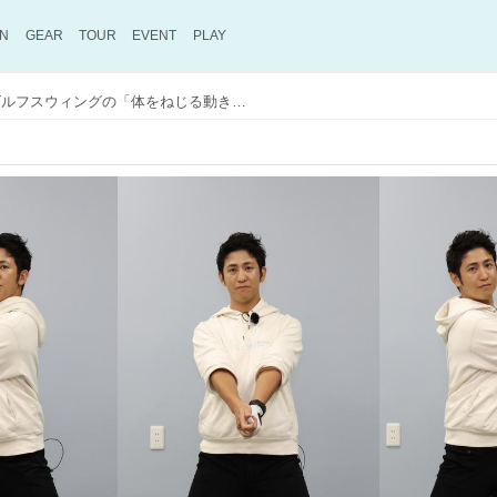
ON
GEAR
TOUR
EVENT
PLAY
日常ではまずしない、ゴルフスウィングの「体をねじる動き」に使う筋肉をほぐしておこう！ ビギナーにオススメ、「膝立ちハーフスウィング」ストレッチ