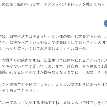
ために使う筋肉をほぐす、オススメのストレッチを教えてもら
では、日常生活ではあまり行わない体の動かし方をするため、
でも、普段からストレッチなどで体をほぐしておくことが大切
はしっかり柔らかくしておきましょう」とJJコーチ。
と背骨周りの筋肉ですね。日常生活では体をねじることってほ
しておかないとすぐ凝ってしまいます。僕自身、首を痛めて1
和感がわかるレベルで体が回らなくなりますね」（JJコーチ、
ラジオ体操でも手軽に行えるが、よりゴルフの動きに沿ったオ
っそく教えてもらおう。
てハーフスウィングする運動ですね。肩幅くらいで膝立ちをし