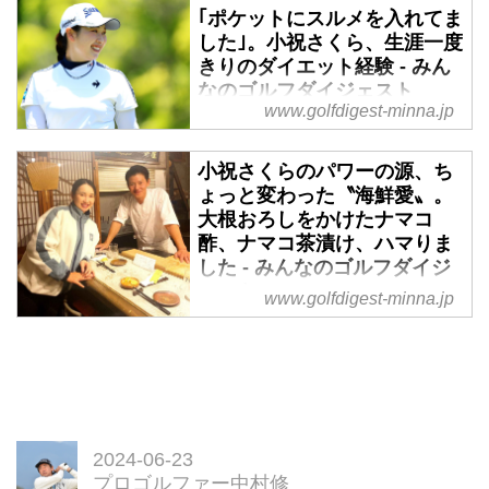
｢ポケットにスルメを入れてま
女子ツアー黄金世代の実力派にし
した｣。小祝さくら、生涯一度
て天然キャラクター･小祝さく
きりのダイエット経験 - みん
ら。そのゴルフ回路を覗く異色エ
なのゴルフダイジェスト
ッセイ。第38話、節目の10勝、
www.golfdigest-minna.jp
モチベーションが続く限りプロ生
女子ツアー黄金世代の実力派にし
活頑張ります。
て天然キャラクター･小祝さく
小祝さくらのパワーの源、ち
ら。そのゴルフ回路を覗く異色エ
ょっと変わった〝海鮮愛〟。
ッセイ。第42話、ポケットにスル
大根おろしをかけたナマコ
メ。ダイエットは生涯一度きり。
酢、ナマコ茶漬け、ハマりま
した - みんなのゴルフダイジ
ェスト
www.golfdigest-minna.jp
女子ツアー黄金世代の実力派にし
て天然キャラクター･小祝さく
ら。そのゴルフ回路を覗く異色エ
ッセイ。第39話、パワーの源! ゴ
ルフ、ときどきナマコ酢。
2024-06-23
プロゴルファー中村修