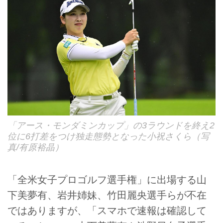
「アース・モンダミンカップ」の3ラウンドを終え2
位に6打差をつけ独走態勢となった小祝さくら（写
真/有原裕晶）
「全米女子プロゴルフ選手権」に出場する山
下美夢有、岩井姉妹、竹田麗央選手らが不在
ではありますが、「スマホで速報は確認して