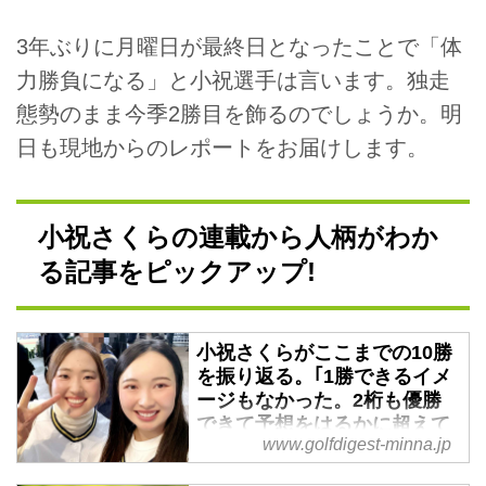
3年ぶりに月曜日が最終日となったことで「体
力勝負になる」と小祝選手は言います。独走
態勢のまま今季2勝目を飾るのでしょうか。明
日も現地からのレポートをお届けします。
小祝さくらの連載から人柄がわか
る記事をピックアップ!
小祝さくらがここまでの10勝
を振り返る。｢1勝できるイメ
ージもなかった。2桁も優勝
できて予想をはるかに超えて
www.golfdigest-minna.jp
います｣ - みんなのゴルフダイ
ジェスト