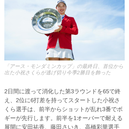
「アース・モンダミンカップ」の最終日、首位から
出た小祝さくらが逃げ切り今季2勝目を飾った
2日間に渡って消化した第3ラウンドを65で終
え、2位に6打差を持ってスタートした小祝さ
くら選手は、前半からショットが乱れ3番でボ
ギーが先行します。前半を1オーバーで耐える
展開に安田祐香、藤田さいき、高橋彩華選手