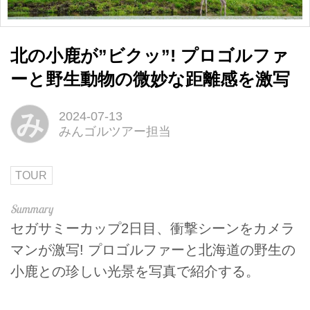
北の小鹿が”ビクッ”! プロゴルファ
ーと野生動物の微妙な距離感を激写
み
2024-07-13
みんゴルツアー担当
TOUR
セガサミーカップ2日目、衝撃シーンをカメラ
マンが激写! プロゴルファーと北海道の野生の
小鹿との珍しい光景を写真で紹介する。