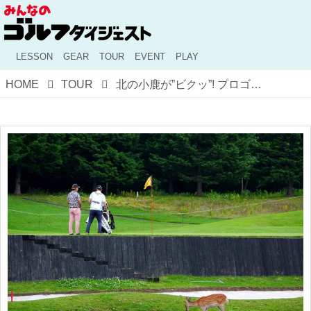
LESSON
GEAR
TOUR
EVENT
PLAY
HOME
TOUR
北の小鹿が”ビクッ”! プロゴルファーと野生動物の微妙な距離感を激写