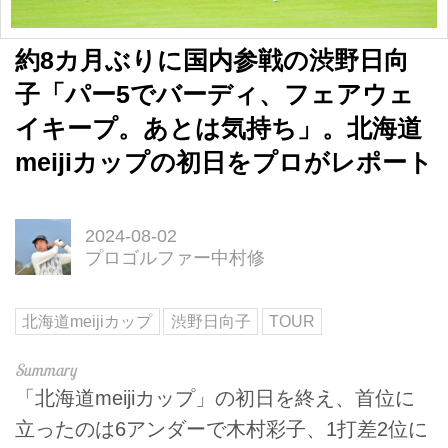
約8カ月ぶりに国内参戦の渋野日向
子「パー5でバーディ、フェアウェ
イキープ。あとは気持ち」。北海道
meijiカップの初日をプロがレポート
2024-08-02
プロゴルファー中村修
北海道meijiカップ
渋野日向子
TOUR
「北海道meijiカップ」の初日を終え、首位に
立ったのは6アンダーで木村彩子、1打差2位に