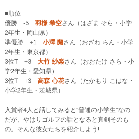
■順位
優勝 -5
羽様 希空
さん（はざま そら・小学
2年生・岡山県）
準優勝 +1
小澤 蘭
さん（おざわ らん・小学
2年生・東京都）
3位T +3
大竹 紗楽
さん（おおたけ さら・小
学2年生・愛知県）
3位T +3
高森 心花
さん（たかもり こはな・
小学2年生・茨城県）
入賞者4人と話してみると“普通の小学生”なの
だが、やはりゴルフの話となると真剣そのも
の。そんな彼女たちを紹介しよう!