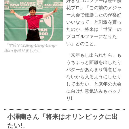
好きなゴルファーは笹生優
花プロ。「この前のメジャ
ー大会で優勝したのが格好
いいなって」と刺激を貰っ
たのか、将来は「世界一の
プロゴルファーになりた
い」とのこと。
「学校ではBling-Bang-Bang-
Bornを踊りました!」
「来年もし出られたら、も
うちょっと距離を出したり
パターがあんまり得意じゃ
ないから入るようにしたり
して出たい」と来年の大会
に向けた意気込みもバッチ
リ!
小澤蘭さん「将来はオリンピックに出
たい!」