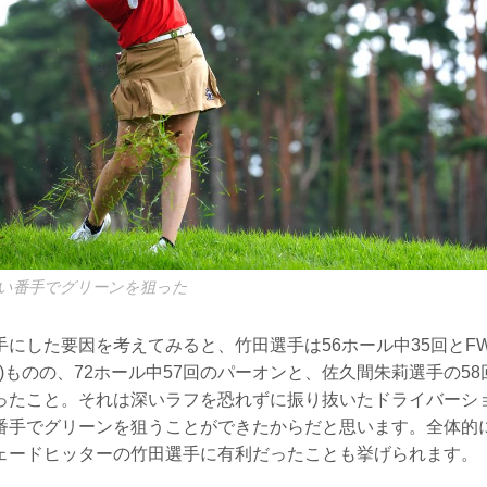
い番手でグリーンを狙った
手にした要因を考えてみると、竹田選手は56ホール中35回とF
イ)ものの、72ホール中57回のパーオンと、佐久間朱莉選手の5
ったこと。それは深いラフを恐れずに振り抜いたドライバーシ
番手でグリーンを狙うことができたからだと思います。全体的
ェードヒッターの竹田選手に有利だったことも挙げられます。