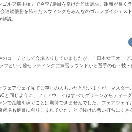
ンゴルフ選手権」で今季7勝目を挙げた竹田麗央。距離が長く
大会連続優勝を飾ったスウィングをみんなのゴルフダイジェス
が解説。
手のコーチとして会場入りしていましたが、「日本女子オープ
深いラフという難セッティングに練習ラウンドから選手の心・技
。
たフェアウェイ見てご存じの人もいたと思いますが、マスター
GCと同じように、フェアウェイはすべてグリーンからティー
ランで距離を稼ぐことは期待できませんでした。フェアウェイ
練習場も逆目に刈りこまれていたことで抜けの悪い打ちにくさ