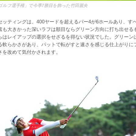
ゴルフ選手権」で今季7勝目を飾った竹田麗央
セッティングは、400ヤードを超えるパー4が6ホールあり、す
素も大きかった深いラフは順目ならグリーン方向に打ち出せる
らはレイアップの選択をせざるを得ない状況でした。グリーン
る軟らかさがあり、パットで転がすと速さを感じる仕上がりに
さを改めて気付かされます。