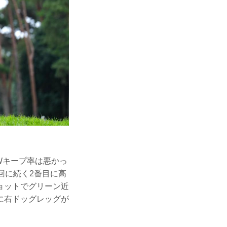
Wキープ率は悪かっ
8回に続く2番目に高
ョットでグリーン近
に右ドッグレッグが