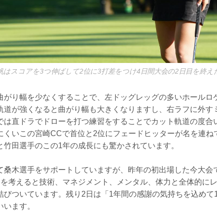
帆はスコアを3つ伸ばして2位に3打差をつけ4日間大会の2日目を終え
曲がり幅を少なくすることで、左ドッグレッグの多いホールロ
軌道が強くなると曲がり幅も大きくなりますし、右ラフに外す
では直ドラでドローを打つ練習をすることでカット軌道の度合
にくいこの宮崎CCで首位と2位にフェードヒッターが名を連ね
と竹田選手のこの1年の成長にも驚かされています。
て桑木選手をサポートしていますが、昨年の初出場した今大会
とを考えると技術、マネジメント、メンタル、体力と全体的に
結びついています。残り2日は「1年間の感謝の気持ちを込めて
いいます。