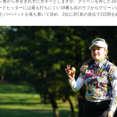
ン奥から寄せきれずにボギーとしますが、グリーンを外した16
ードヒッターには最も打ちにくい18番も右のラフからグリーンに
したパーパットを落ち着いて決め、2位に3打差の首位で2日間を