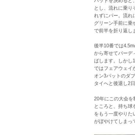
パットを決めると
とし、流れに乗りそ
れずにパー。流れ
グリーン手前に乗
で前半を折り返し
後半10番では4.
から寄せてバーデ
ばします。しかし1
ではフェアウェイ
オン3パットのダブ
タイへと後退し2
20年にこの大会
ところと、持ち球
をもう一度やりた
がぼやけてしまっ