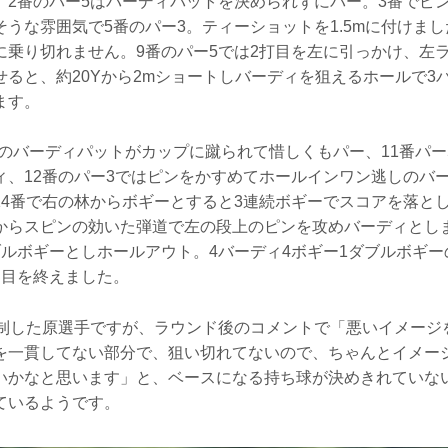
、2番のパー5はバーディパットを決められずにパー。3番でピ
うな雰囲気で5番のパー3。ティーショットを1.5mに付けま
に乗り切れません。9番のパー5では2打目を左に引っかけ、左
せると、約20Yから2mショートしバーディを狙えるホールで3
ます。
5mのバーディパットがカップに蹴られて惜しくもパー、11番パー
ィ、12番のパー3ではピンをかすめてホールインワン逃しのバ
4番で右の林からボギーとすると3連続ボギーでスコアを落とし
からスピンの効いた弾道で左の段上のピンを攻めバーディとしま
ルボギーとしホールアウト。4バーディ4ボギー1ダブルボギー
日目を終えました。
を制した原選手ですが、ラウンド後のコメントで「悪いイメージ
を一貫してない部分で、狙い切れてないので、ちゃんとイメー
いかなと思います」と、ベースになる持ち球が決めきれていな
ているようです。