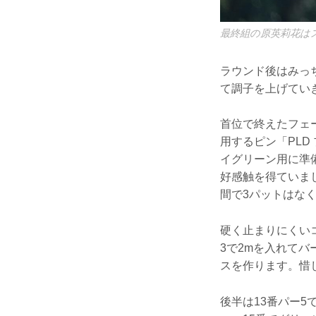
最終組の原英莉花は
ラウンド後はみっ
て調子を上げてい
首位で終えたフェ
用するピン「PL
イグリーン用に準
好感触を得ていま
間で3パットはな
硬く止まりにくい
3で2mを入れてバ
スを作ります。惜
後半は13番パー5