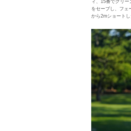
ィ、15番でグリー
をセーブし、フェ
から2mショート