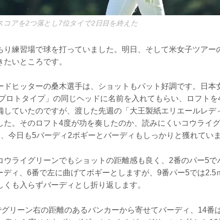
スコアを2つ落とし7位タイで2日目を終えた
ちり練習場で球を打っていました。明日、そして米女子ツアー
きたいところです。
ードヒッターの桑木選手は、ショットもパット好調です。日本
D プロトタイプ」の同じヘッドに名前を入れてもらい、ロフトを
備していたのですが、渡した先週の「大王製紙エリエールレデ
した。そのロフト4度が功を奏したのか、読みにくいコウライグ
く、今日も5バーディ2ボギーとバーディもしっかりと獲れてい
コウライグリーンでもショットの距離感も良く、2番のパー5で
ーディ、6番で左に曲げてボギーとしますが、9番パー5では2.
しくも入らずバーディとし折り返します。
でグリーン右の距離のあるバンカーから寄せてバーディ、14番