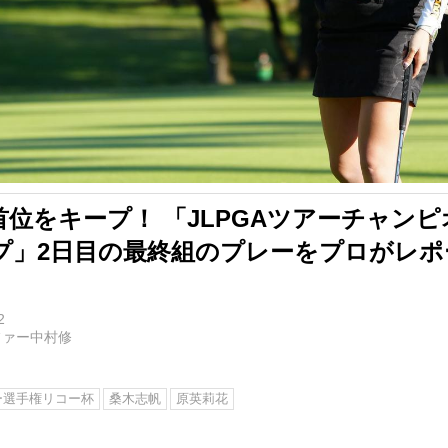
位をキープ！ 「JLPGAツアーチャン
プ」2日目の最終組のプレーをプロがレポ
2
ファー中村修
アー選手権リコー杯
桑木志帆
原英莉花