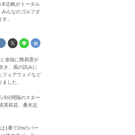
桑木志帆がトータル
。みんなのゴルフダ
ます。
くと途端に難易度が
く吹き、風の読みに
たフェアウェイなど
りました。
ら9分間隔のスター
の原英莉花、桑木志
は1番で2mのパー