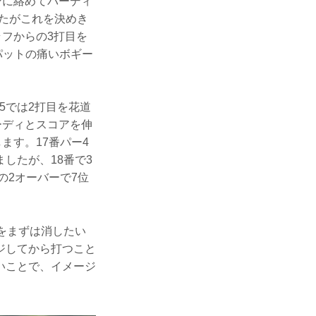
ンに絡めてバーディ
したがこれを決めき
ラフからの3打目を
パットの痛いボギー
5では2打目を花道
ーディとスコアを伸
ます。17番パー4
したが、18番で3
の2オーバーで7位
をまずは消したい
ジしてから打つこと
いことで、イメージ