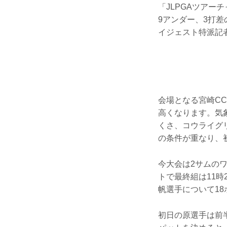
「JLPGAツア
9アンダー、3打
イジェスト特派記
会場となる宮崎C
高くなります。気象
くさ、コウライグ
の条件が重なり、
今大会は2サムの
トで最終組は11
帆選手について1
初日の原選手は前