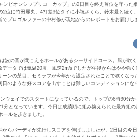
ーチャンピオンシップリコーカップ」の2日目を終え首位を守った
差の2位に竹田麗央、4打差3位タイに小祝さくら、鈴木愛と続く
者でプロゴルファーの中村修が現地からのレポートをお届けし
Cは波の音が聞こえるホールがあるシーサイドコース。風が吹
データでは気温20度、風速2m/sでしたが午後からはやや強
リーンの芝目、セミラフが今年から設定されたことで狭くなっ
初日のような好スコアを出すことは難しいコンディションにな
ワンウェイでのスタートになっているので、トップの8時30分か
時21分となっています。今日は成績順に組み換えられた最終組
8ホールを歩きました。
半からバーディが先行しスコアを伸ばしましたが、2日目の今日