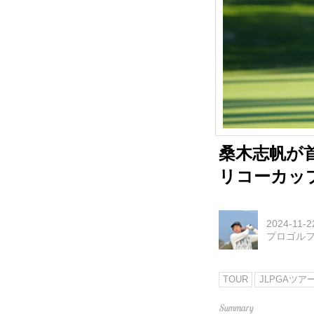
桑木志帆が首
リコーカッ
2024-11-2
プロゴル
TOUR
JLPGAツ