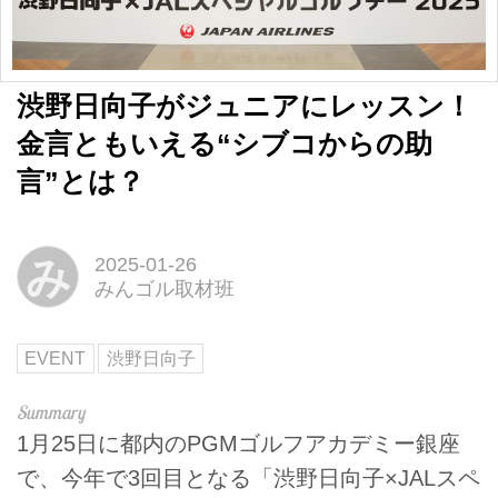
渋野日向子がジュニアにレッスン！
金言ともいえる“シブコからの助
言”とは？
み
2025-01-26
みんゴル取材班
EVENT
渋野日向子
1⽉25⽇に都内のPGMゴルフアカデミー銀座
で、今年で3回目となる「渋野⽇向⼦×JALスペ