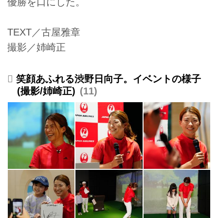
優勝を口にした。
TEXT／古屋雅章
撮影／姉崎正
笑顔あふれる渋野日向子。イベントの様子
(撮影/姉崎正)
11