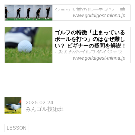
ショット前のルーティン、時
www.golfdigest-minna.jp
間はどれくらい使っていい？
ビギナーの疑問を解説！ - み
んなのゴルフダイジェスト
ゴルフの特徴「止まっている
ボールを打つ」のはなぜ難し
ゴルフを始めたばかりのビギナー
い？ ビギナーの疑問を解説！
や初心者にとって、スウィングに
- みんなのゴルフダイジェス
ついての疑問は尽きない。埼玉県
www.golfdigest-minna.jp
ト
草加市のゴルフスクール「Tom's
Bishon草加店」専属のJJコーチに
ゴルフを始めたばかりのビギナー
「ルーティンにかける時間」につ
や初心者にとって、スウィングに
いて教えてもらった。
ついての疑問は尽きない。埼玉県
草加市のゴルフスクール「Tom's
Bishon草加店」専属のJJコーチに
2025-02-24
「止まったボールを打つのはなぜ
みんゴル技術班
難しいのか？」について教えても
らった。
LESSON