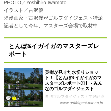
PHOTO／Yoshihiro Iwamoto
イラスト／古沢優
※漫画家・古沢優がゴルフダイジェスト特派
記者として今年、マスターズ会場で取材中
とんぼ&イガイガのマスターズレ
ポート
英樹が見せた水切りショッ
ト！【とんぼ&イガイガのマ
スターズレポート①】 - みん
なのゴルフダイジェスト
週刊ゴルフダイジェストで好評連
載中の「オーイ！とんぼ」。主人
www.golfdigest-minna.jp
公の大井とんぼと、イガイガこと