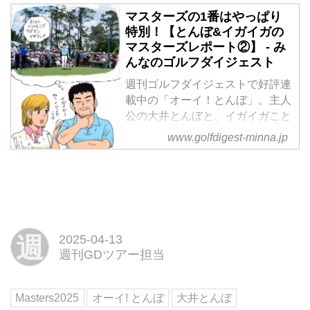
五十嵐一賀が、世界中のゴルファ
マスターズの1番はやっぱり
ーの夢舞台「マスターズ」に潜
特別！【とんぼ&イガイガの
入。大会の様子をレポート！
マスターズレポート②】 - み
んなのゴルフダイジェスト
週刊ゴルフダイジェストで好評連
載中の「オーイ！とんぼ」。主人
公の大井とんぼと、イガイガこと
五十嵐一賀が、世界中のゴルファ
www.golfdigest-minna.jp
ーの夢舞台「マスターズ」に潜
入。大会の様子をレポート！
週
2025-04-13
週刊GDツアー担当
Masters2025
オーイ! とんぼ
大井とんぼ