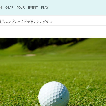
ON
GEAR
TOUR
EVENT
PLAY
“レイアップ”は地味でつまらないプレー!? ベテランシングルが考えるその大切さとは？【参上! ゴルファー応援隊】