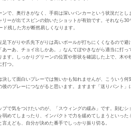
ーンで、奥行きがなく、手前は深いバンカーという状況だとし
ャリーが出てスピンの効いたショットが有効です。それなら30
ヤード残した方が断然易しくなります。
左足下がりや爪先下がりは高いボールが打ちにくくなるので避
「あーあ、チョイ出しかあ。」なんてぼやきながら適当に打っ
ります。しっかりグリーンの位置や形状を確認した上で、木や
に打つ。
は決して面白いプレーでは無いかも知れませんが、こういう何
の後のプレーにつながると思います。ますます「送りバント」
ップで気をつけたいのが、「スウィングの緩み」です。刻むシ
を弱めてしまったり、インパクトで力を緩めてしまうといった
と言えども、自分が決めた番手でしっかり振り切る。