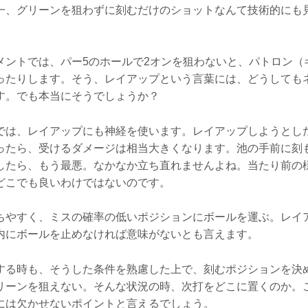
一、グリーンを狙わずに刻むだけのショットなんて技術的にも
。
メントでは、パー5のホールで2オンを狙わないと、パトロン（
ったりします。そう、レイアップという言葉には、どうしても
す。でも本当にそうでしょうか？
では、レイアップにも神経を使います。レイアップしようとし
ったら、受けるダメージは相当大きくなります。池の手前に刻
したら、もう最悪。なかなか立ち直れませんよね。当たり前の
どこでも良いわけではないのです。
ちやすく、ミスの確率の低いポジションにボールを運ぶ。レイ
内にボールを止めなければ意味がないとも言えます。
する時も、そうした条件を熟慮した上で、刻むポジションを決
リーンを狙えない。そんな状況の時、次打をどこに置くのか。
には欠かせないポイントと言えるでしょう。