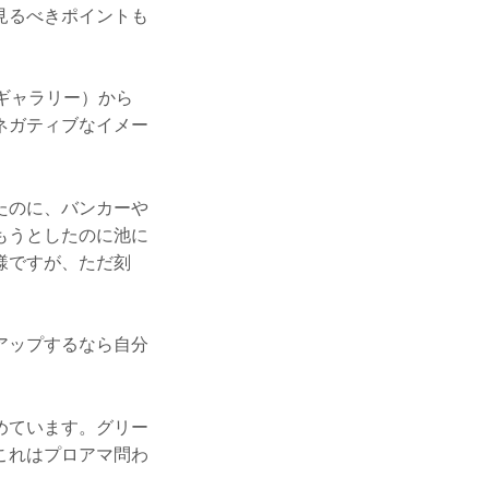
見るべきポイントも
ギャラリー）から
ネガティブなイメー
たのに、バンカーや
もうとしたのに池に
様ですが、ただ刻
アップするなら自分
めています。グリー
これはプロアマ問わ