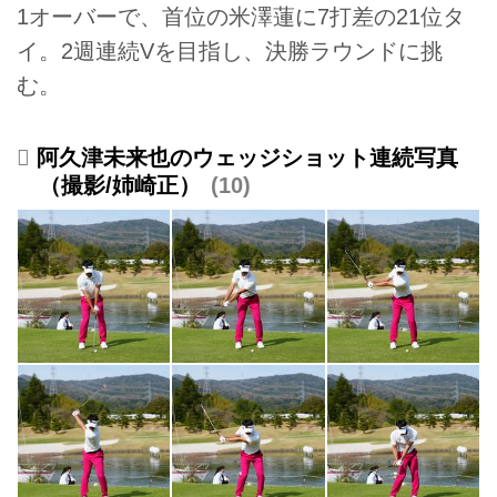
1オーバーで、首位の米澤蓮に7打差の21位タ
イ。2週連続Vを目指し、決勝ラウンドに挑
む。
阿久津未来也のウェッジショット連続写真
（撮影/姉崎正）
10