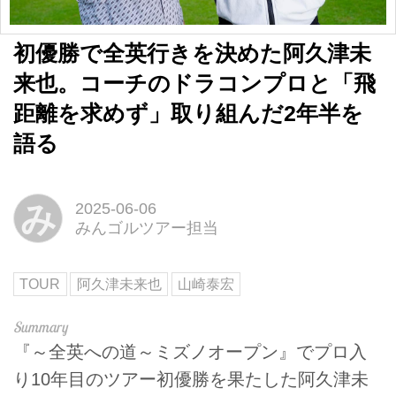
初優勝で全英行きを決めた阿久津未
来也。コーチのドラコンプロと「飛
距離を求めず」取り組んだ2年半を
語る
み
2025-06-06
みんゴルツアー担当
TOUR
阿久津未来也
山崎泰宏
『～全英への道～ミズノオープン』でプロ入
り10年目のツアー初優勝を果たした阿久津未