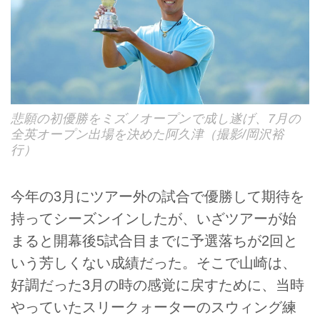
悲願の初優勝をミズノオープンで成し遂げ、7月の
全英オープン出場を決めた阿久津（撮影/岡沢裕
行）
今年の3月にツアー外の試合で優勝して期待を
持ってシーズンインしたが、いざツアーが始
まると開幕後5試合目までに予選落ちが2回と
いう芳しくない成績だった。そこで山崎は、
好調だった3月の時の感覚に戻すために、当時
やっていたスリークォーターのスウィング練