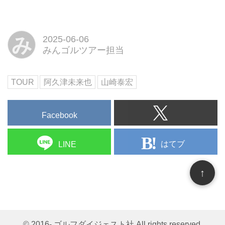
ン最終日が6月1日、岡山県・JFE
瀬戸内海ゴルフ倶楽部で行われ、
首位から出たプロ10年目の30
み
2025-06-06
歳、阿久津未来也が4バーディ、3
みんゴルツアー担当
ボギーの1アンダー71で回り、2
位に4打差をつける通算13アンダ
ーの圧勝でツアー初優勝を果たし
TOUR
阿久津未来也
山崎泰宏
た。今大会の上位3人に与えられ
る全英オープン（17日開幕、ロイ
ヤルポートラッシュゴルフクラ
Facebook
ブ）出場資格は阿久津と通算9ア
ンダーで2位に並んだ宋永漢、河
はてブ
LINE
本力がつかんだ。
↑
© 2016- ゴルフダイジェスト社 All rights reserved.