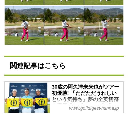
関連記事はこちら
30歳の阿久津未来也がツアー
初優勝! 「ただただうれしい
という気持ち」夢の全英切符
を獲得【ミズノオープン】 -
www.golfdigest-minna.jp
みんなのゴルフダイジェスト
男子ゴルフの今季国内ツアー第6
戦、～全英への道～ミズノオープ