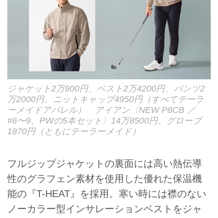
ジャケット2万900円、ベスト2万4200円、パンツ2
万2000円、ニットキャップ4950円（すべてテーラ
ーメイドアパレル） アイアン〈NEW P8CB ／
#6〜9、PWの5本セット〉14万8500円、グローブ
1870円（ともにテーラーメイド）
フルジップジャケットの裏面には高い熱伝導
性のグラフェン素材を使用した優れた保温機
能の『T-HEAT』を採用。寒い時には襟のない
ノーカラー型インサレーションベストをジャ